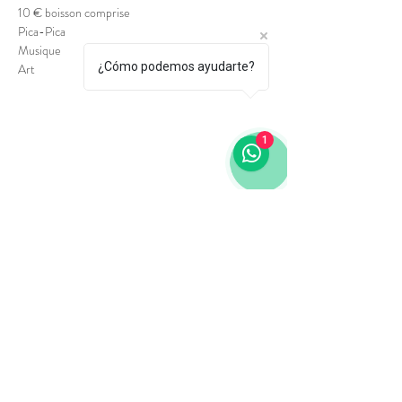
10 € boisson comprise
Pica-Pica
Musique
¿Cómo podemos ayudarte?
Art
1
Via Laietana 64
08003, Barcelone
Tél. : +34 689 458 179
laietanacultural@gmail.com
Contactez-nous
Termes et conditions