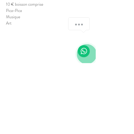
10 € boisson comprise
Pica-Pica
Musique
Art
Via Laietana 64
08003, Barcelone
Tél. : +34 689 458 179
laietanacultural@gmail.com
Contactez-nous
Termes et conditions