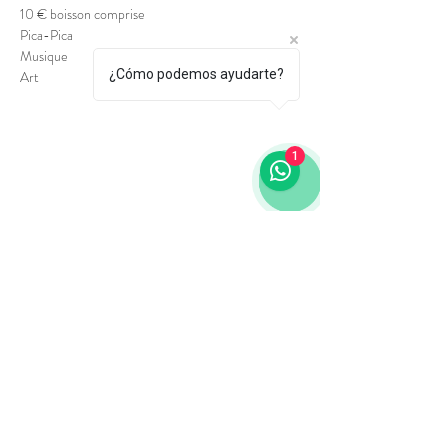
10 € boisson comprise
Pica-Pica
Musique
¿Cómo podemos ayudarte?
Art
1
Via Laietana 64
08003, Barcelone
Tél. : +34 689 458 179
laietanacultural@gmail.com
Contactez-nous
Termes et conditions