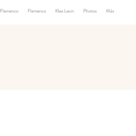
Flamenco
Flamenco
Klea Levin
Photos
Más