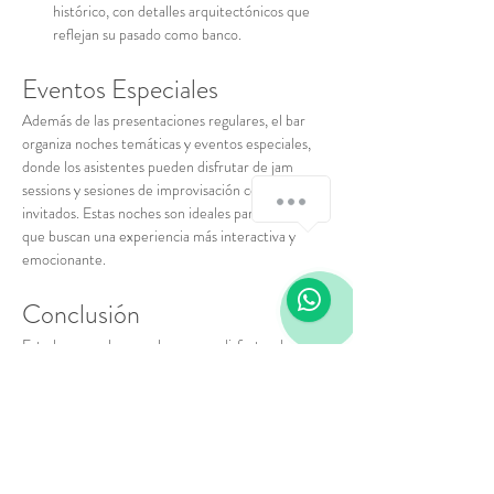
histórico, con detalles arquitectónicos que 
reflejan su pasado como banco.
Eventos Especiales
Además de las presentaciones regulares, el bar 
organiza noches temáticas y eventos especiales, 
donde los asistentes pueden disfrutar de jam 
sessions y sesiones de improvisación con músicos 
invitados. Estas noches son ideales para aquellos 
que buscan una experiencia más interactiva y 
emocionante.
Conclusión
Este bar no solo es un lugar para disfrutar de 
buena música jazz en vivo, sino también un espacio 
que celebra la historia y la cultura. Es el destino 
perfecto para una noche memorable, rodeado de 
buena compañía y excelentes bebidas.