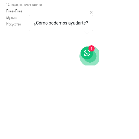
10 евро, включая напиток
Пика-Пика
Музыка
¿Cómo podemos ayudarte?
Искусство
1
Виа Лаетана 64
08003, Барселона
Тел.: +34 689 458 179
laietanacultural@gmail.com
Связаться с нами
Условия и положения