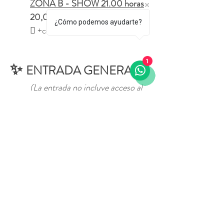
	ZONA B - SHOW 21.00 horas
	20,00 €
¿Cómo podemos ayudarte?
	 +comisión de servicio
1
✨ 
ENTRADA GENERAL
(La entrada no incluye acceso al 
Espectáculo)
	Acceso al recinto y a una 
ambientación inspirada en el universo 
del Tango.
GRATIS - APUNTANDOSE A 
LISTA