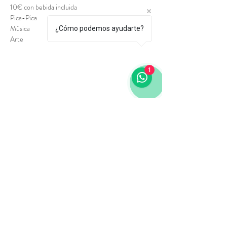
10€ con bebida incluida 
Pica-Pica
Música 
¿Cómo podemos ayudarte?
Arte
1
Via Laietana 64, 08003, Barcelona
Tel:
+34 689 458 179
laietanacultural@gmail.com
Kontaktieren Sie uns
Geschäftsbedingungen
Datenschutzrichtlinie