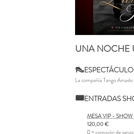
UNA NOCHE 
👠
ESPECTÁCULO D
La compañía Tango Amado pre
🎟️
ENTRADAS SHOW
	MESA VIP - SHOW 21
	120,00 €
	 + comisión de servic