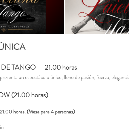
ÚNICA
E TANGO — 21.00 horas
senta un espectáculo único, lleno de pasión, fuerza, eleganci
 (21.00 horas)
.00 horas. (Mesa para 4 personas)
io