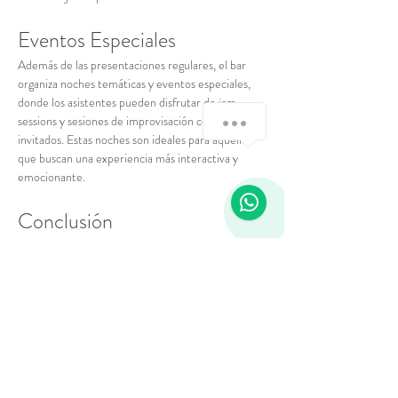
Eventos Especiales
Además de las presentaciones regulares, el bar 
organiza noches temáticas y eventos especiales, 
donde los asistentes pueden disfrutar de jam 
¿Cómo podemos ayudarte?
sessions y sesiones de improvisación con músicos 
invitados. Estas noches son ideales para aquellos 
que buscan una experiencia más interactiva y 
emocionante.
1
Conclusión
Este bar no solo es un lugar para disfrutar de 
buena música jazz en vivo, sino también un espacio 
que celebra la historia y la cultura. Es el destino 
perfecto para una noche memorable, rodeado de 
buena compañía y excelentes bebidas.